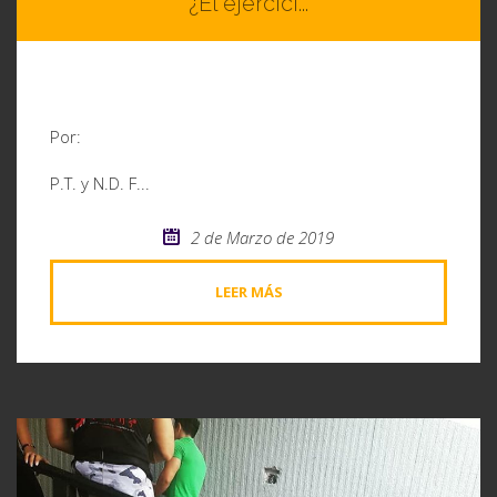
¿El ejercici...
Por:
P.T. y N.D. F...
2 de Marzo de 2019
LEER MÁS