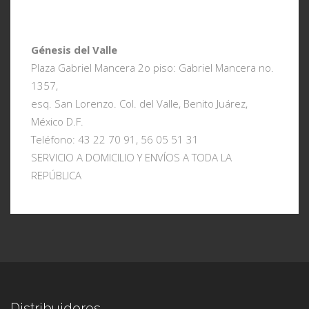
Génesis del Valle
Plaza Gabriel Mancera 2o piso: Gabriel Mancera no.
1357,
esq. San Lorenzo. Col. del Valle, Benito Juárez,
México D.F.
Teléfono: 43 22 70 91, 56 05 51 31
SERVICIO A DOMICILIO Y ENVÍOS A TODA LA
REPÚBLICA
Distribuidores