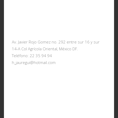
FITNESS EVOLUTION
FITNESS WELLNESS
Av. Javier Rojo Gomez no. 292 entre sur 16 y sur
14-A Col Agrícola Oriental, México DF.
Teléfono: 22 35 94 94
h_jauregui@hotmail.com